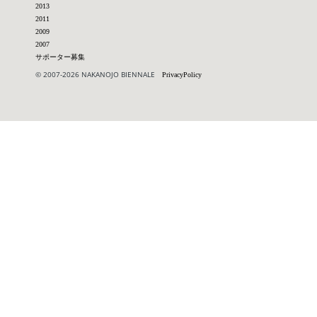
2013
2011
2009
2007
サポーター募集
© 2007-2026 NAKANOJO BIENNALE
PrivacyPolicy