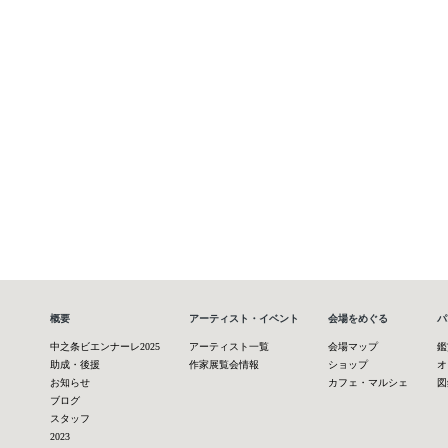
概要
アーティスト・イベント
会場をめぐる
パ
中之条ビエンナーレ2025
アーティスト一覧
会場マップ
鑑
助成・後援
作家展覧会情報
ショップ
オ
お知らせ
カフェ・マルシェ
図
ブログ
スタッフ
2023