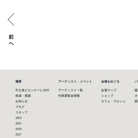
7/6沢渡・四万温泉エリアレセプションを開催しまし
概要
アーティスト・イベント
会場をめぐる
パ
中之条ビエンナーレ2025
アーティスト一覧
会場マップ
鑑
助成・後援
作家展覧会情報
ショップ
オ
お知らせ
カフェ・マルシェ
図
ブログ
スタッフ
2023
2021
2019
2017