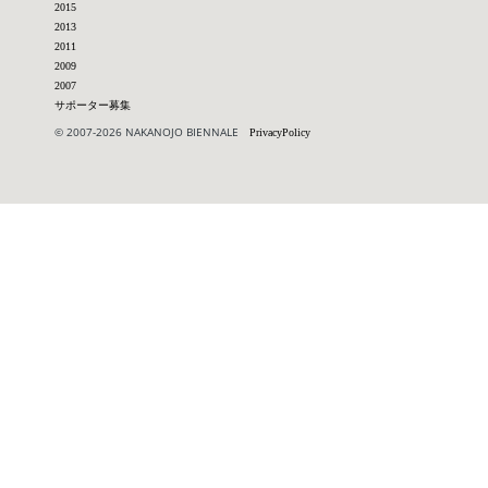
2015
2013
2011
2009
2007
サポーター募集
© 2007-2026 NAKANOJO BIENNALE
PrivacyPolicy