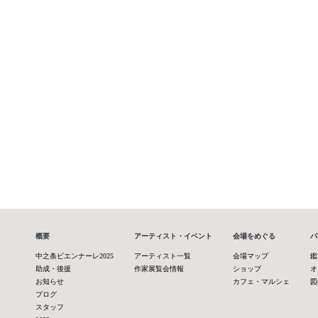
概要
アーティスト・イベント
会場をめぐる
パ
中之条ビエンナーレ2025
アーティスト一覧
会場マップ
鑑
助成・後援
作家展覧会情報
ショップ
オ
お知らせ
カフェ・マルシェ
図
ブログ
スタッフ