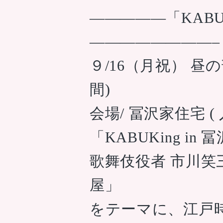
—————「KABUK
————————–
９/16（月祝） 昼の部 1
間)
会場/ 冨沢家住宅 (
「KABUKing in
歌舞伎役者 市川
屋」
をテーマに、江戸