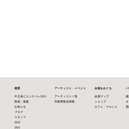
概要
アーティスト・イベント
会場をめぐる
パ
中之条ビエンナーレ2025
アーティスト一覧
会場マップ
鑑
助成・後援
作家展覧会情報
ショップ
オ
お知らせ
カフェ・マルシェ
図
ブログ
スタッフ
2023
2021