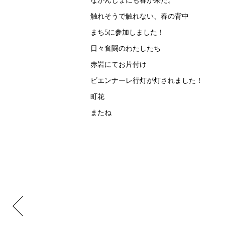
なかんじょにも春が来た。
触れそうで触れない、春の背中
まち5に参加しました！
日々奮闘のわたしたち
赤岩にてお片付け
ビエンナーレ行灯が灯されました！
町花
またね
FMぐんま/つむじ風ラジオ 作家インタビュースター