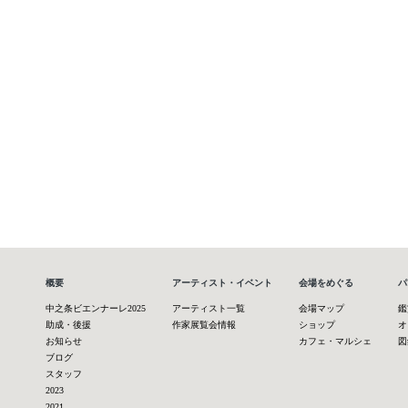
概要
アーティスト・イベント
会場をめぐる
パ
中之条ビエンナーレ2025
アーティスト一覧
会場マップ
鑑
助成・後援
作家展覧会情報
ショップ
オ
お知らせ
カフェ・マルシェ
図
ブログ
スタッフ
2023
2021