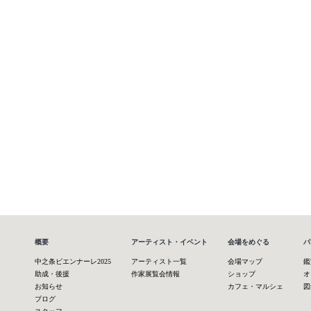
概要
アーティスト・イベント
会場をめぐる
パ
中之条ビエンナーレ2025
アーティスト一覧
会場マップ
鑑
助成・後援
作家展覧会情報
ショップ
オ
お知らせ
カフェ・マルシェ
図
ブログ