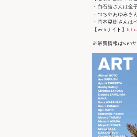
・白石綾さんは金
・つちやあゆみさん
・岡本晃樹さんは
【webサイト】
http:
※最新情報はweb