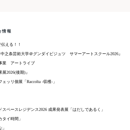
会情報
トで伝える！！
中之条芸術大学＠グンダイビジュツ サマーアートスクール2026』
念事業 アートライブ
2026(後期)』
リ個展「Raccolta -収穫-」
」
」
スペースレジデンス2026 成果発表展「はだしであるく」
カタイ時間」
ぶ」