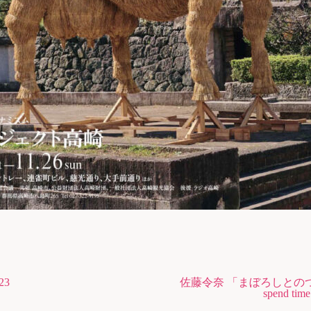
23
佐藤令奈 「まぼろしとのつき
spend ti