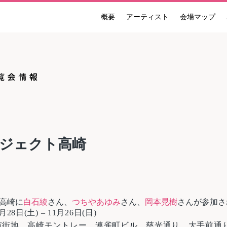
概要
アーティスト
会場マップ
ンナーレ 国際現代芸術祭 NAKANOJO BIENNALE
ジェクト高崎
高崎に
白石綾
さん、
つちやあゆみ
さん、
岡本晃樹
さんが参加さ
8日(土) – 11月26日(日)
市街地、高崎モントレー、連雀町ビル、慈光通り、大手前通り