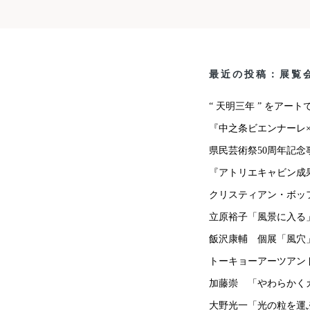
最近の投稿：展覧
“ 天明三年 ” をアー
『中之条ビエンナーレ×
県民芸術祭50周年記
『アトリエキャビン成果展
クリスティアン・ボッフェッ
立原裕子「風景に入る
飯沢康輔 個展「風穴
トーキョーアーツアンド
加藤崇 「やわらかく
大野光一「光の粒を運