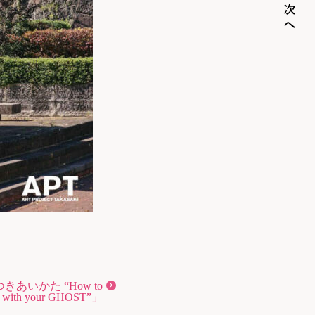
あいかた “How to
me with your GHOST”」