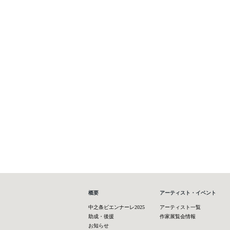
概要
アーティスト・イベント
中之条ビエンナーレ2025
アーティスト一覧
助成・後援
作家展覧会情報
お知らせ