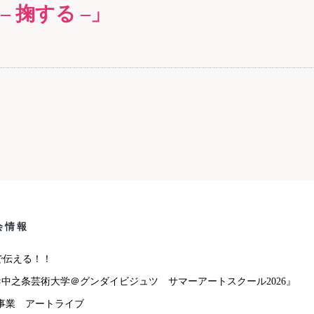
– 掬する –」
会情報
トで伝える！！
中之条芸術大学＠グンダイビジュツ サマーアートスクール2026』
念事業 アートライブ