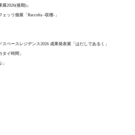
2026(後期)』
リ個展「Raccolta -収穫-」
」
」
スペースレジデンス2026 成果発表展「はだしであるく」
カタイ時間」
ぶ」