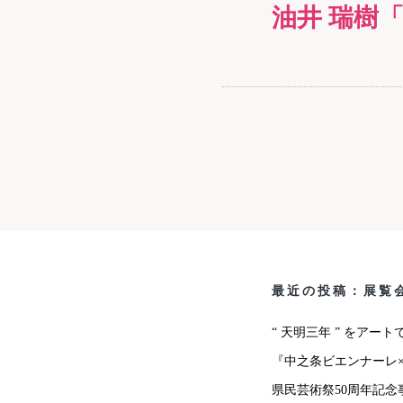
油井 瑞樹「
最近の投稿：展覧
“ 天明三年 ” をアー
『中之条ビエンナーレ×
県民芸術祭50周年記