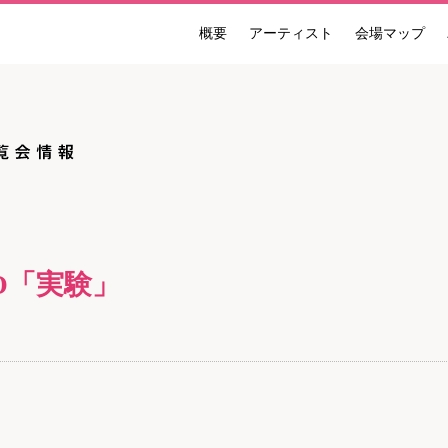
概要
アーティスト
会場マップ
ンナーレ 国際現代芸術祭 NAKANOJO BIENNALE
O「実験」