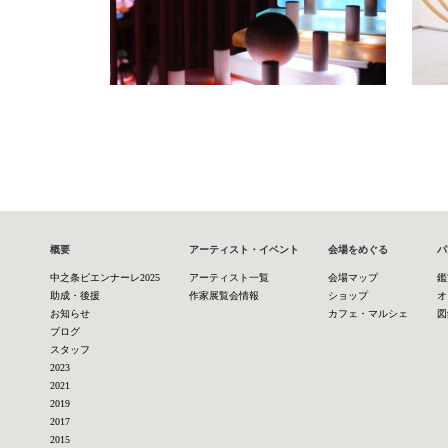
概要
アーティスト・イベント
会場をめぐる
パ
中之条ビエンナーレ2025
アーティスト一覧
会場マップ
鑑
助成・後援
作家展覧会情報
ショップ
オ
お知らせ
カフェ・マルシェ
図
ブログ
スタッフ
2023
2021
2019
2017
2015