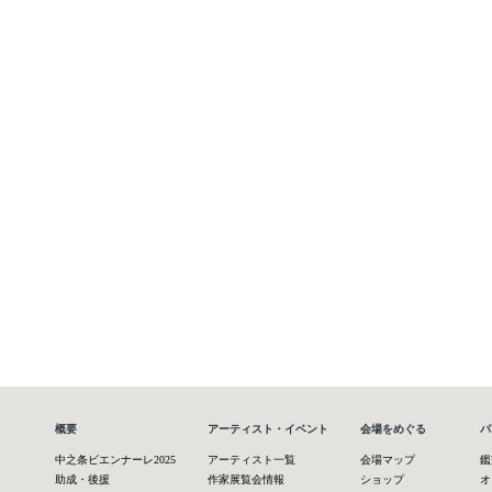
概要
アーティスト・イベント
会場をめぐる
パ
中之条ビエンナーレ2025
アーティスト一覧
会場マップ
鑑
助成・後援
作家展覧会情報
ショップ
オ