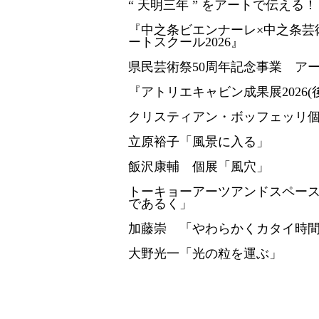
“ 天明三年 ” をアートで伝える
『中之条ビエンナーレ×中之条芸
ートスクール2026』
県民芸術祭50周年記念事業 ア
『アトリエキャビン成果展2026(
クリスティアン・ボッフェッリ個展「R
立原裕子「風景に入る」
飯沢康輔 個展「風穴」
トーキョーアーツアンドスペースレ
であるく」
加藤崇 「やわらかくカタイ時
大野光一「光の粒を運ぶ」