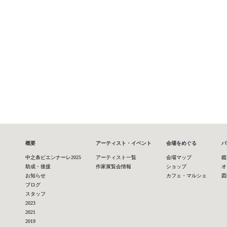
概要
アーティスト・イベント
会場をめぐる
パ
中之条ビエンナーレ2025
アーティスト一覧
会場マップ
鑑
助成・後援
作家展覧会情報
ショップ
オ
お知らせ
カフェ・マルシェ
図
ブログ
スタッフ
2023
2021
2019