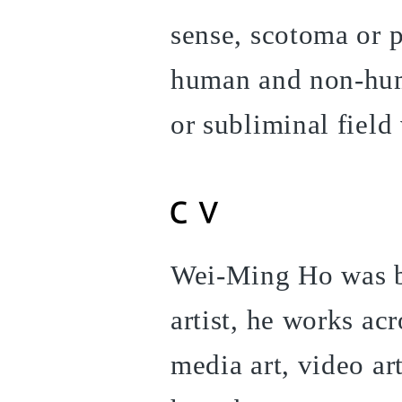
sense, scotoma or p
human and non-huma
or subliminal field
Wei-Ming Ho was bo
artist, he works ac
media art, video ar