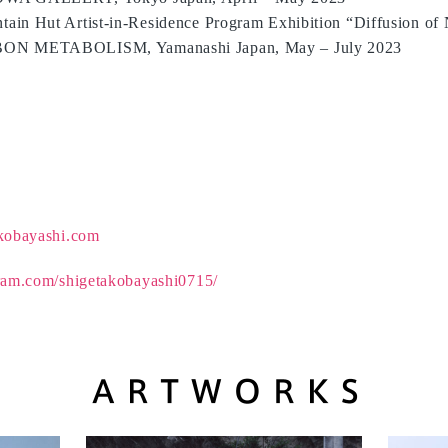
in Hut Artist-in-Residence Program Exhibition “Diffusion of 
BON METABOLISM, Yamanashi Japan, May – July 2023
akobayashi.com
ram.com/shigetakobayashi0715/