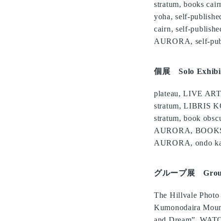
stratum, books cair
yoha, self-publishe
cairn, self-publish
AURORA, self-pub
個展 Solo Exhibi
plateau, LIVE AR
stratum, LIBRIS 
stratum, book obsc
AURORA, BOOKS f3
AURORA, ondo kag
グループ展 Group 
The Hillvale Photo 
Kumonodaira Mounta
and Dream”, WATO