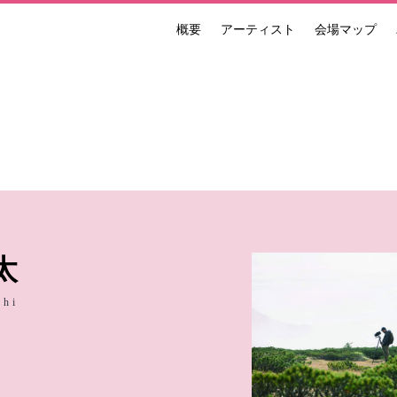
概要
アーティスト
会場マップ
ンナーレ 国際現代芸術祭 NAKANOJO BIENNALE
太
shi