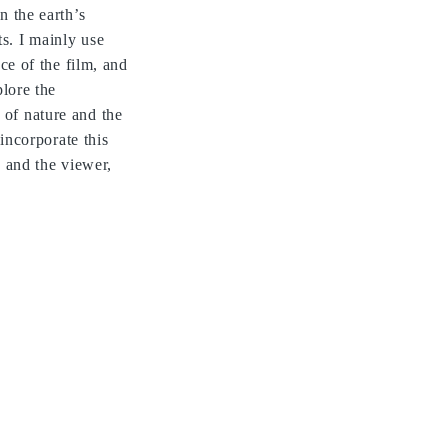
n the earth’s
s. I mainly use
ce of the film, and
plore the
 of nature and the
incorporate this
h and the viewer,
CV