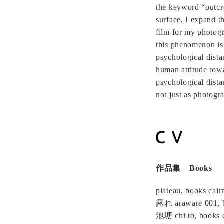
the keyword “outcro
surface, I expand 
film for my photogr
this phenomenon is 
psychological dist
human attitude towar
psychological dista
not just as photogr
作品集 Books
plateau, books cair
露れ araware 001, b
池塘 chi to, books 