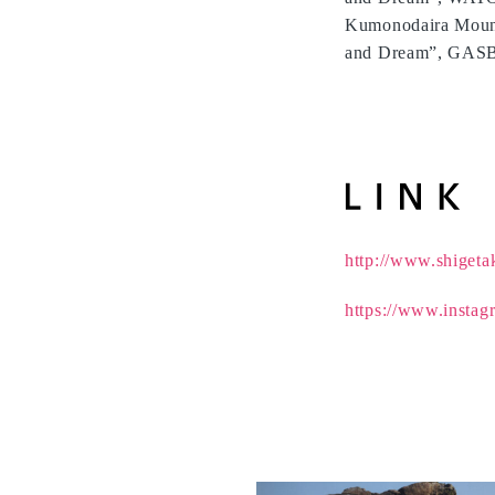
Kumonodaira Mounta
and Dream”, GAS
http://www.shiget
https://www.instag