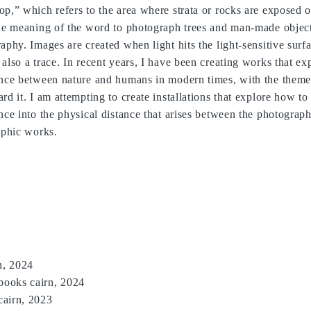
p,” which refers to the area where strata or rocks are exposed o
the meaning of the word to photograph trees and man-made object
aphy. Images are created when light hits the light-sensitive surfa
also a trace. In recent years, I have been creating works that ex
ance between nature and humans in modern times, with the theme
d it. I am attempting to create installations that explore how to 
nce into the physical distance that arises between the photograp
aphic works.
n, 2024
ooks cairn, 2024
cairn, 2023