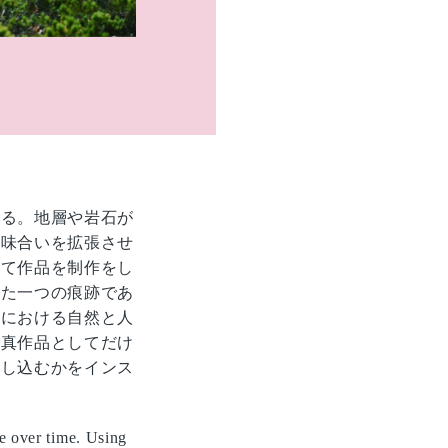
いる。地層や岩石が
意味合いを拡張させ
って作品を制作をし
また一つの痕跡であ
代における自然と人
写真作品としてだけ
とし込むかをインス
se over time. Using