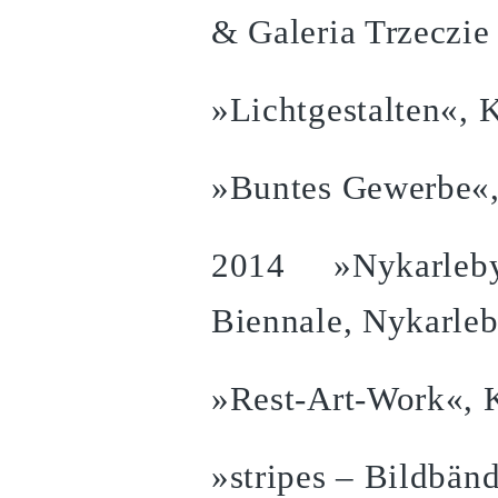
& Galeria Trzeczie
»Lichtgestalten«, 
»Buntes Gewerbe«,
2014 »Nykarleby 
Biennale, Nykarleb
»Rest-Art-Work«, 
»stripes – Bildbän