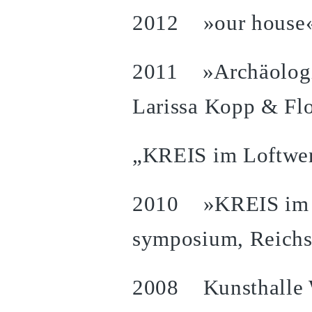
2012 »our house«,
2011 »Archäologis
Larissa Kopp & Fl
„KREIS im Loftwe
2010 »KREIS im Wa
symposium, Reich
2008 Kunsthalle 