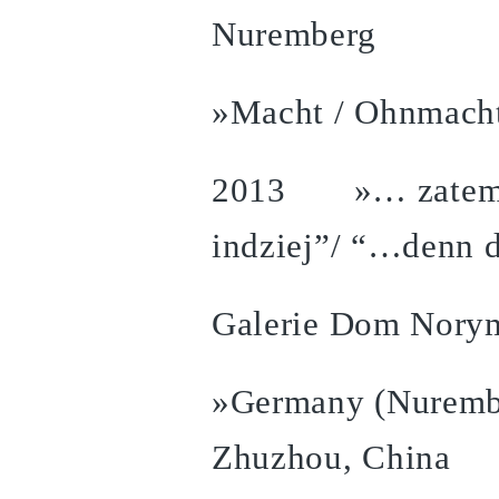
Nuremberg
»Macht / Ohnmacht
2013 »… zatem s
indziej”/ “…denn 
Galerie Dom Norym
»Germany (Nurembe
Zhuzhou, China