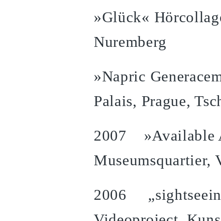
»Glück« Hörcollag
Nuremberg
»Napric Generacemi
Palais, Prague, Ts
2007 »Available Ar
Museumsquartier, V
2006 „sightseein
Videoproject, Kun