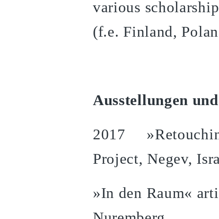
various scholarship
(f.e. Finland, Pola
Ausstellungen und
2017 »Retouching 
Project, Negev, Isr
»In den Raum« art
Nuremberg