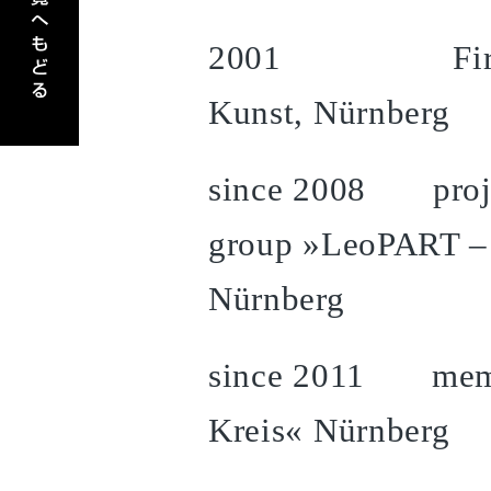
2001 First awa
Kunst, Nürnberg
since 2008 project
group »LeoPART – 
Nürnberg
since 2011 member
Kreis« Nürnberg