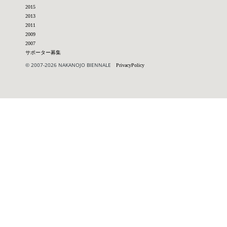
2015
2013
2011
2009
2007
サポーター募集
© 2007-2026 NAKANOJO BIENNALE
PrivacyPolicy