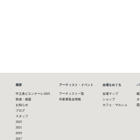
概要
アーティスト・イベント
会場をめぐる
パ
中之条ビエンナーレ2025
アーティスト一覧
会場マップ
鑑
助成・後援
作家展覧会情報
ショップ
オ
お知らせ
カフェ・マルシェ
図
ブログ
スタッフ
2023
2021
2019
2017