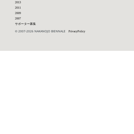
2013
2011
2009
2007
サポーター募集
© 2007-2026 NAKANOJO BIENNALE
PrivacyPolicy