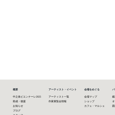
概要
アーティスト・イベント
会場をめぐる
パ
中之条ビエンナーレ2025
アーティスト一覧
会場マップ
鑑
助成・後援
作家展覧会情報
ショップ
オ
お知らせ
カフェ・マルシェ
図
ブログ