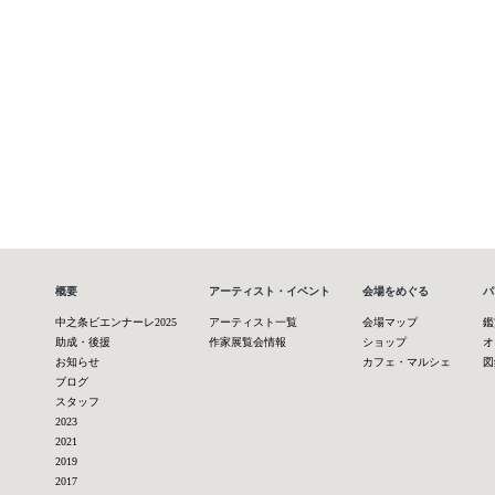
概要
アーティスト・イベント
会場をめぐる
パ
中之条ビエンナーレ2025
アーティスト一覧
会場マップ
鑑
助成・後援
作家展覧会情報
ショップ
オ
お知らせ
カフェ・マルシェ
図
ブログ
スタッフ
2023
2021
2019
2017