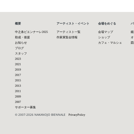
概要
アーティスト・イベント
会場をめぐる
パ
中之条ビエンナーレ2025
アーティスト一覧
会場マップ
鑑
助成・後援
作家展覧会情報
ショップ
オ
お知らせ
カフェ・マルシェ
図
ブログ
スタッフ
2023
2021
2019
2017
2015
2013
2011
2009
2007
サポーター募集
© 2007-2026 NAKANOJO BIENNALE
PrivacyPolicy