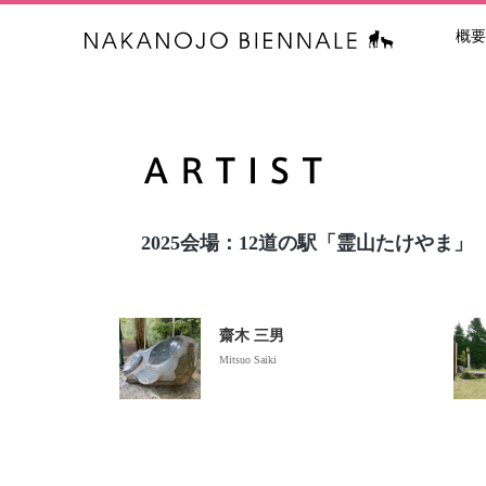
概要
中之条ビエン
2025会場：12道の駅「霊山たけやま」
齋木 三男
Mitsuo Saiki