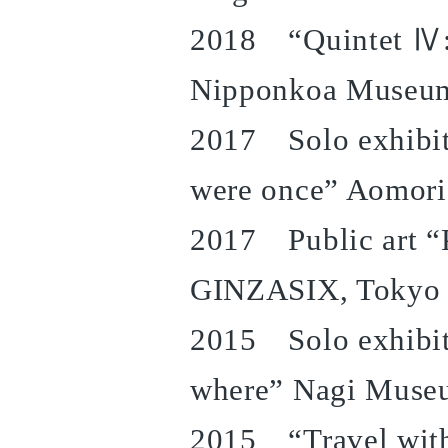
2018 “Quintet Ⅳ:F
Nipponkoa Museum
2017 Solo exhibit
were once” Aomori
2017 Public art “P
GINZASIX, Tokyo
2015 Solo exhibit
where” Nagi Muse
2015 “Travel with 