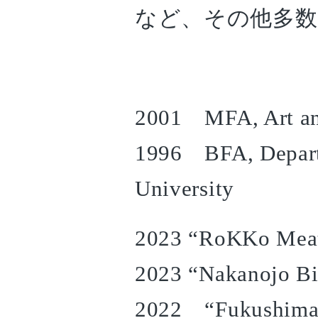
など、その他多数
2001 MFA, Art and
1996 BFA, Departm
University
2023 “RoKKo Meat
2023 “Nakanojo B
2022 “Fukushima B