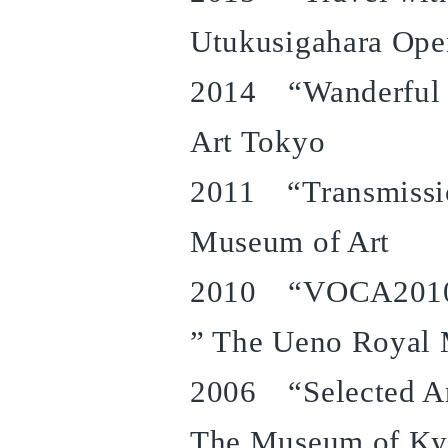
Utukusigahara Op
2014 “Wanderful 
Art Tokyo
2011 “Transmissio
Museum of Art
2010 “VOCA2010 T
” The Ueno Roya
2006 “Selected Ar
The Museum of K