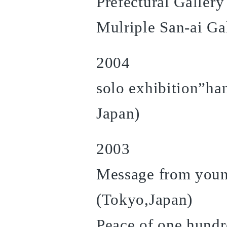
Prefectural Galler
Mulriple San-ai Ga
2004
solo exhibition”ha
Japan)
2003
Message from young
(Tokyo,Japan)
Peace of one hundr