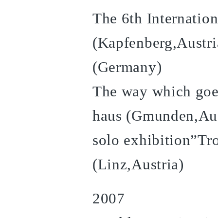
The 6th Internatio
(Kapfenberg,Austr
(Germany)
The way which goes
haus (Gmunden,Aus
solo exhibition”Tr
(Linz,Austria)
2007