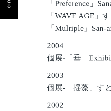
「Preference」Sa
「WAVE AGE」
「Mulriple」San-a
2004
個展-「垂」Exhibit 
2003
個展-「揺藻」す
2002