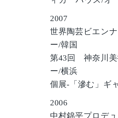
2007
世界陶芸ビエンナー
ー/韓国
第43回 神奈川美
ー/横浜
個展-「滲む」ギ
2006
中村錦平プロデュ