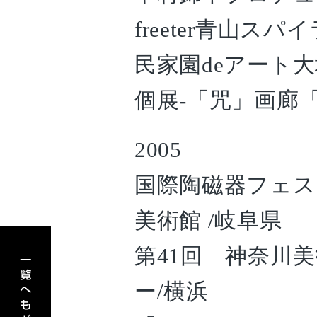
freeter青山スパ
民家園deアート
個展-「咒」画廊「
2005
国際陶磁器フェス
美術館 /岐阜県
アーティスト一覧へもどる
第41回 神奈川美
ー/横浜