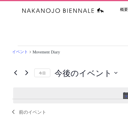
概要
中之条ビエン
イ
イベント
Movement Diary
ベ
ン
ト
今後のイベント
今日
日
付
を
選
択
前の
イベント