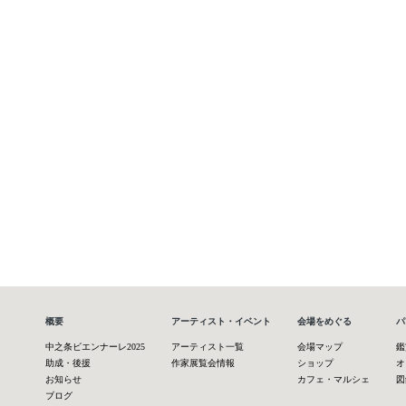
概要
アーティスト・イベント
会場をめぐる
パ
中之条ビエンナーレ2025
アーティスト一覧
会場マップ
鑑
助成・後援
作家展覧会情報
ショップ
オ
お知らせ
カフェ・マルシェ
図
ブログ