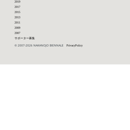
2019
2017
2015
2013
2011
2009
2007
サポーター募集
© 2007-2026 NAKANOJO BIENNALE
PrivacyPolicy