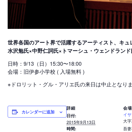
世界各国のアート界で活躍するアーティスト、キュ
水沢勉氏×中野仁詞氏×トマーシュ・ウェンドランド
日時：9/13（日）15:30〜18:00
会場：旧伊参小学校 ( 入場無料 )
※ドロリット・グル・アリエ氏の来日は中止となり
詳細
会場
カレンダーに追加
日付:
イサ
大字
2015年9月13日
時間:
吾妻