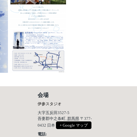
会場
伊参スタジオ
大字五反田3527-5
吾妻郡中之条町
,
群馬県
〒377-
0432
日本
+ Google マップ
電話: