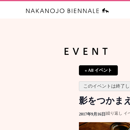
中之条ビエ
« All イベント
このイベントは終了し
影をつかま
|
繰り返し イ
2017年9月16日
イ
ベ