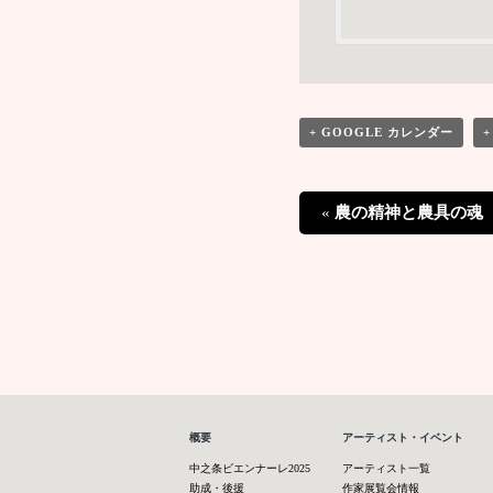
+ GOOGLE カレンダー
+
イ
«
農の精神と農具の魂
ベ
ン
ト
Navigation
概要
アーティスト・イベント
中之条ビエンナーレ2025
アーティスト一覧
助成・後援
作家展覧会情報