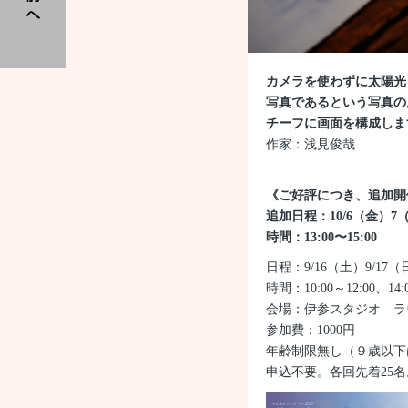
カメラを使わずに太陽光
写真であるという写真の
チーフに画面を構成しま
作家：浅見俊哉
《ご好評につき、追加開
追加日程：10/6（金）7
時間：13:00〜15:00
日程：9/16（土）9/17（
時間：10:00～12:00、14
会場：伊参スタジオ ラ
参加費：1000円
年齢制限無し（９歳以下
申込不要。各回先着25名