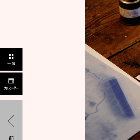
ン
ト
Navigation
一覧
カレンダー
«
農の精神と農具の魂