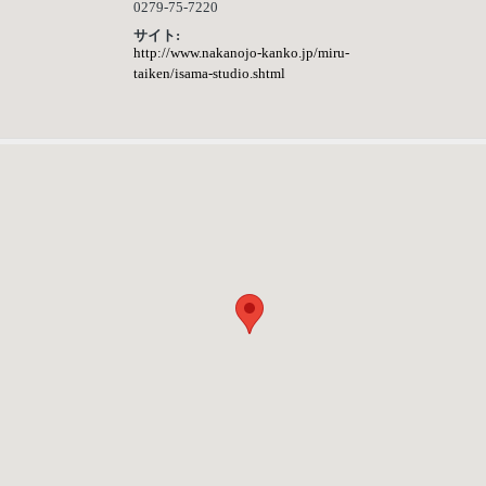
0279-75-7220
サイト:
http://www.nakanojo-kanko.jp/miru-
taiken/isama-studio.shtml