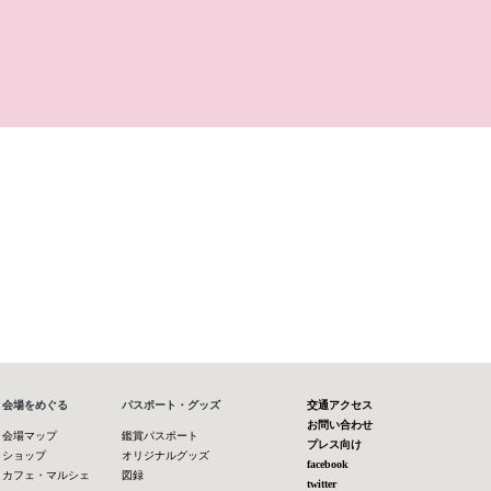
会場をめぐる
パスポート・グッズ
交通アクセス
お問い合わせ
会場マップ
鑑賞パスポート
プレス向け
ショップ
オリジナルグッズ
facebook
カフェ・マルシェ
図録
twitter