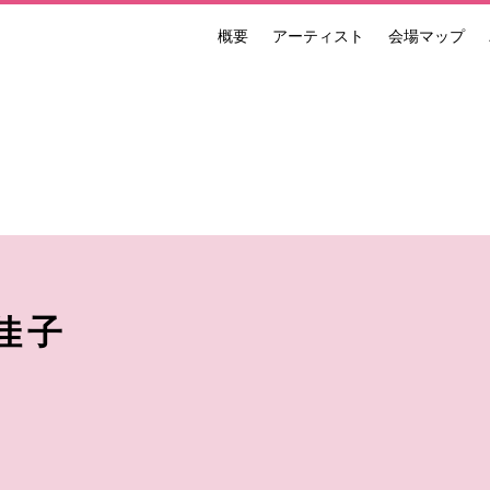
概要
アーティスト
会場マップ
ンナーレ 国際現代芸術祭 NAKANOJO BIENNALE
佳子