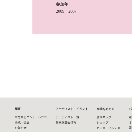
参加年
2009
2007
–
概要
アーティスト・イベント
会場をめぐる
パ
中之条ビエンナーレ2025
アーティスト一覧
会場マップ
鑑
助成・後援
作家展覧会情報
ショップ
オ
お知らせ
カフェ・マルシェ
図