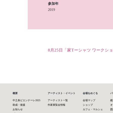
参加年
2019
8月25日「家Tーシャツ ワークシ
概要
アーティスト・イベント
会場をめぐる
パ
中之条ビエンナーレ2025
アーティスト一覧
会場マップ
鑑
助成・後援
作家展覧会情報
ショップ
オ
お知らせ
カフェ・マルシェ
図