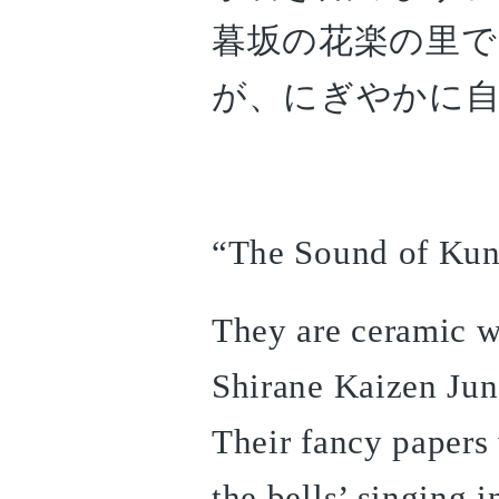
暮坂の花楽の里で
が、にぎやかに
“The Sound of Kuni
They are ceramic w
Shirane Kaizen Jun
Their fancy papers 
the bells’ singing i