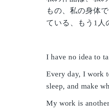
もの、私の身体で
ている、もう1人
I have no idea to t
Every day, I work to
sleep, and make wh
My work is another