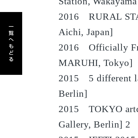
Station, Wakayama
2016 RURAL STAGE
アーティスト一覧へもどる
Aichi, Japan]
2016 Officially Fr
MARUHI, Tokyo]
2015 5 different
Berlin]
2015 TOKYO artcr
Gallery, Berlin] 2