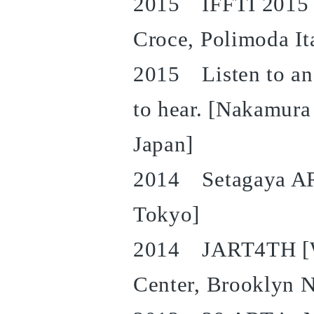
2015 IFFTI 2015 E
Croce, Polimoda It
2015 Listen to an 
to hear. [Nakamura
Japan]
2014 Setagaya AR
Tokyo]
2014 JART4TH [Wil
Center, Brooklyn 