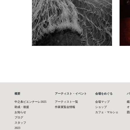
概要
アーティスト・イベント
会場をめぐる
パ
中之条ビエンナーレ2025
アーティスト一覧
会場マップ
鑑
助成・後援
作家展覧会情報
ショップ
オ
お知らせ
カフェ・マルシェ
図
ブログ
スタッフ
2023