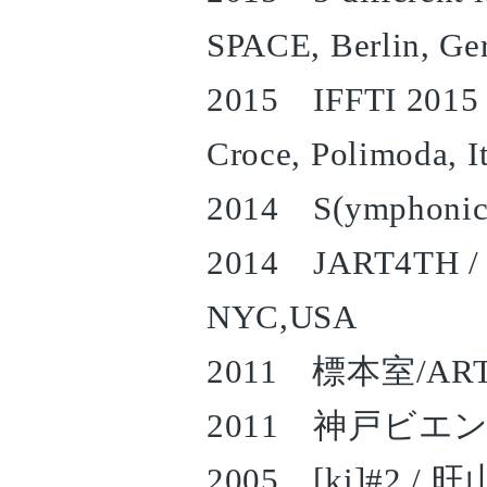
SPACE, Berlin, G
2015 IFFTI 2015 Ex
Croce, Polimoda, I
2014 S(ymphonic
2014 JART4TH / 
NYC,USA
2011 標本室/ART
2011 神戸ビエン
2005 [ki]#2 