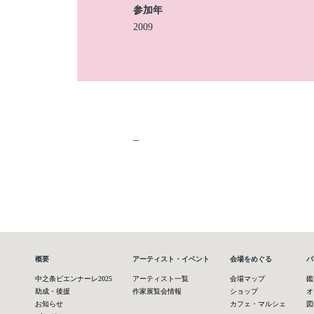
参加年
2009
–
概要
アーティスト・イベント
会場をめぐる
パ
中之条ビエンナーレ2025
アーティスト一覧
会場マップ
鑑
助成・後援
作家展覧会情報
ショップ
オ
お知らせ
カフェ・マルシェ
図