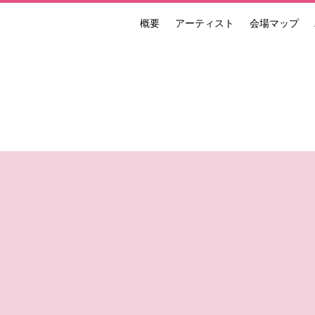
概要
アーティスト
会場マップ
ンナーレ 国際現代芸術祭 NAKANOJO BIENNALE
g