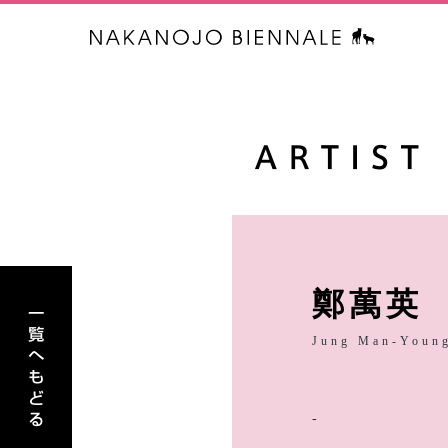
中之条ビエ
アーティスト一覧へもどる
鄭萬英
Jung Man-Youn
-