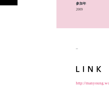
参加年
2009
–
http://manyoung.wo