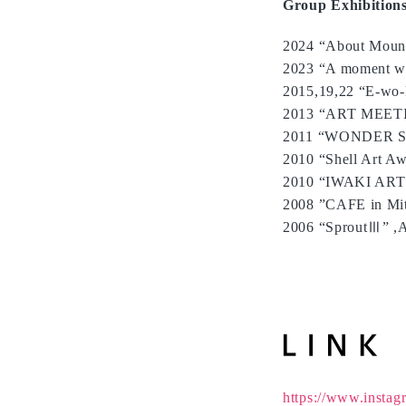
Group Exhibition
2024 “About Mount
2023 “A moment w
2015,19,22 “E-wo-k
2013 “ART MEETING
2011 “WONDER SEE
2010 “Shell Art 
2010 “IWAKI ART tr
2008 ”CAFE in Mito
2006 “SproutⅢ” ,
https://www.instag