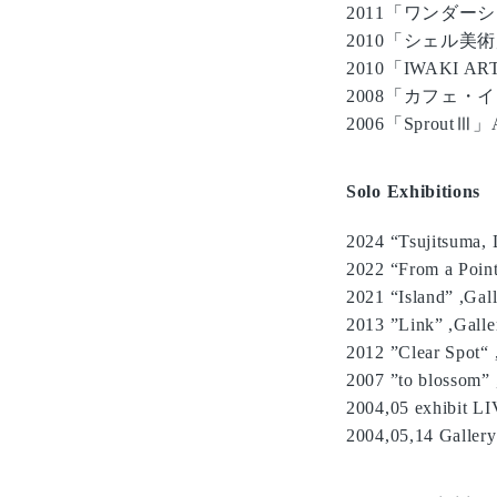
2011「ワンダー
2010「シェル美
2010「IWAKI 
2008「カフェ・
2006「SproutⅢ
Solo Exhibitions
2024 “Tsujitsuma,
2022 “From a Poi
2021 “Island” ,Gal
2013 ”Link” ,Galler
2012 ”Clear Spot“
2007 ”to blossom
2004,05 exhibit L
2004,05,14 Galler