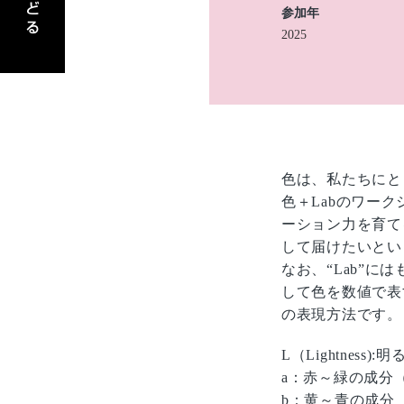
参加年
2025
色は、私たちにと
色＋Labのワー
ーション力を育て
して届けたいとい
なお、“Lab”
して色を数値で表
の表現方法です。
L（Lightnes
a：赤～緑の成分
b：黄～青の成分