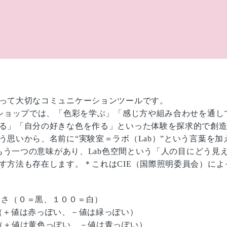
って大切なコミュニケーションツールです。
クショップでは、「色彩を学ぶ」「感じ方や組み合わせを通し
る」「自分の好きな色を作る」といった体験を探求的で創
う思いから、名前に“実験室＝ラボ（Lab）”という言葉を加
にはもう一つの意味があり、Lab色空間という「人の目にどう見
す方法も存在します。＊これはCIE（国際照明委員会）によ
s):明るさ（０＝黒、１００＝白）
（＋値は赤っぽい、－値は緑っぽい）
（＋値は黄色っぽい、－値は青っぽい）