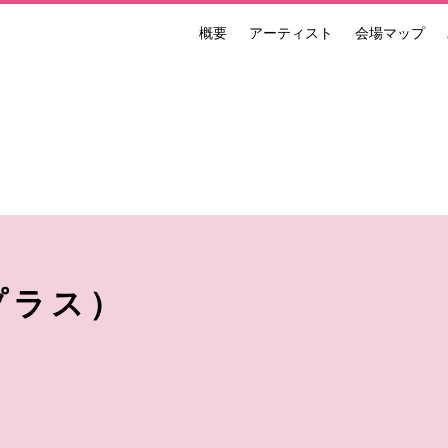
概要
アーティスト
会場マップ
ンナーレ 国際現代芸術祭 NAKANOJO BIENNALE
プラス）