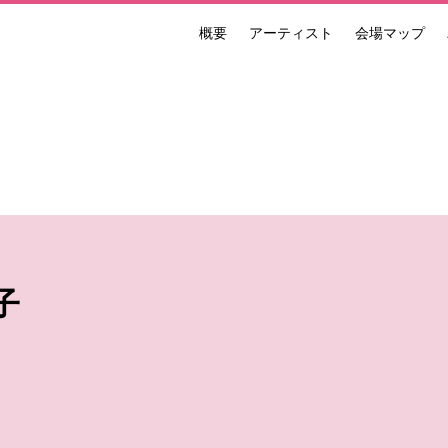
概要
アーティスト
会場マップ
ンナーレ 国際現代芸術祭 NAKANOJO BIENNALE
子