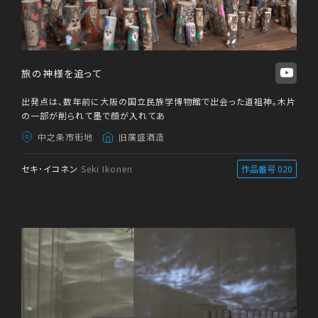
旅の神様を追って
出発点は、数年前に大阪の国立民族学博物館で出会った道祖神。木片
の一部が削られて墨で顔が入れてあ
中之条市街地
旧廣盛酒造
セキ･イコネン
Seki Ikonen
作品番号 020