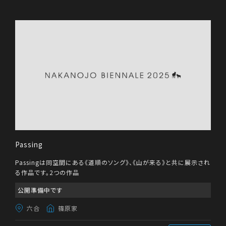
清見寺
駅前インフォメーション
動画あり
作家名 五十音順
作家名 ABC順
イサマムラ 公民館
伊勢町民家
もりやま
作品番号順
中之条市街地
(39)
伊参
(80)
吉田書店
トラヤ
博物館ミュゼ
つむじ
近藤公園ゆびきりテラス
旧廣盛酒造
上之町商店街
王子会館
四万温泉
(26)
沢渡暮坂
(10)
道の駅「霊山たけやま」
親都神社
Passing
旧五反田学校
中之条ガーデンズ
Passingは同空間にある《道順のソング》、《山が来る》と共に展示され
伊参集会所
イサマムラ(旧伊参小学校)
る作品です。2つの作品
六合
(21)
イベント
(31)
伊参スタジオ
大道公民館
公開準備中です
六合
篠原家
大道稚蚕飼育所
富沢家住宅
やませ