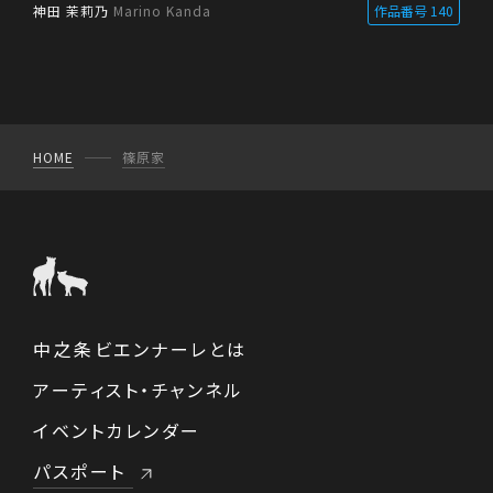
四萬舘テニスコート
四万ギャラリー
神田 茉莉乃
Marino Kanda
作品番号 140
WEB
(2)
旧第三小学校
まるたか商店
旅の館
アートビレッジ四万
大黒屋
ゆずりは足湯飲泉所
日向見公民館
HOME
篠原家
旧西中グラウンド
かどや
旧沢渡館
澤渡神社
沢渡ギャラリー
花楽の里
旧太子駅
旧長英の湯
お蚕さんの里
昔々の家
諏訪神社跡
赤岩小屋
中之条ビエンナーレとは
赤岩公民館
東堂
篠原家
アーティスト・チャンネル
かいこの家
野反ライン山口
イベントカレンダー
パスポート
引沼シェアハウス
ねどふみの里