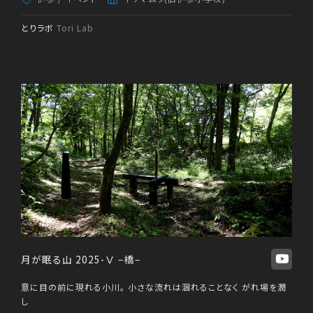
とりラボ
Tori Lab
月が眠る山 2025-Ⅴ −橋−
意に目の前に現れる小川。 小さな流れは涸れることなく がれ場を潤
し