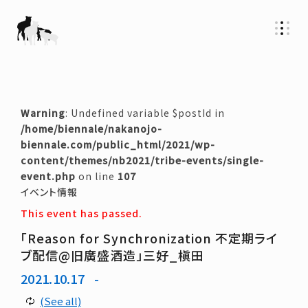
Warning
: Undefined variable $postId in
/home/biennale/nakanojo-
biennale.com/public_html/2021/wp-
content/themes/nb2021/tribe-events/single-
event.php
on line
107
イベント情報
This event has passed.
「Reason for Synchronization 不定期ライ
ブ配信@旧廣盛酒造」三好_槇田
2021.10.17
-