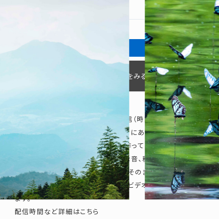
SHARE
Google mapで会場をみる
展示会場の定点カメラからライブ配信（時間は不定期）。
私たちは、環境音や工業用素材、日常にある要素を使い、イン
タラクティブに体験する空間作品を作っています。
ライブ配信では、作品が奏でる小さな音、秋の風が通り過ぎ
るスリガラスの音、会場の雰囲気、をそのままお届けします。
ライブ配信のアーカイブ、Preludeのビデオ、もご覧いただけ
ます。
配信時間など詳細はこちら