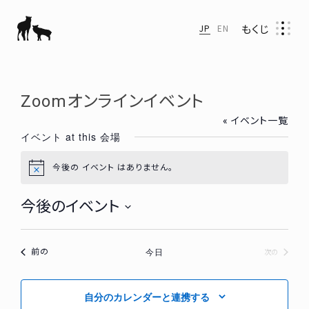
もくじ
JP
EN
Zoomオンラインイベント
« イベント一覧
イベント at this 会場
今後の イベント はありません。
N
o
t
今後のイベント
i
c
日
e
付
今日
イベント
前の
イベント
次の
を
選
択
自分のカレンダーと連携する