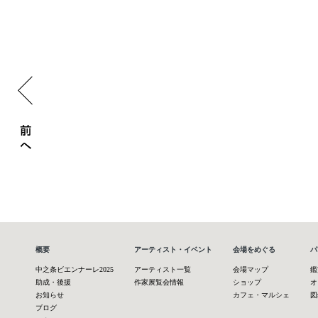
県民芸術祭50周年記念事業 アートライブ
概要
アーティスト・イベント
会場をめぐる
パ
中之条ビエンナーレ2025
アーティスト一覧
会場マップ
鑑
助成・後援
作家展覧会情報
ショップ
オ
お知らせ
カフェ・マルシェ
図
ブログ